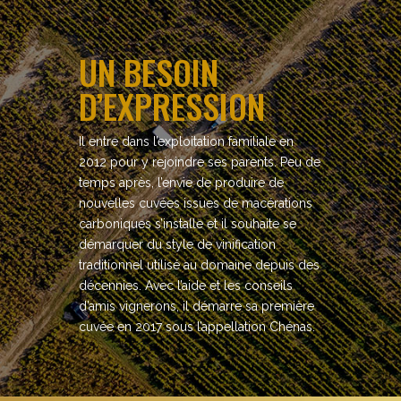
UN BESOIN
D’EXPRESSION
Il entre dans l’exploitation familiale en
2012 pour y rejoindre ses parents. Peu de
temps après, l’envie de produire de
nouvelles cuvées issues de macérations
carboniques s’installe et il souhaite se
démarquer du style de vinification
traditionnel utilisé au domaine depuis des
décennies. Avec l’aide et les conseils
d’amis vignerons, il démarre sa première
cuvée en 2017 sous l’appellation Chénas.